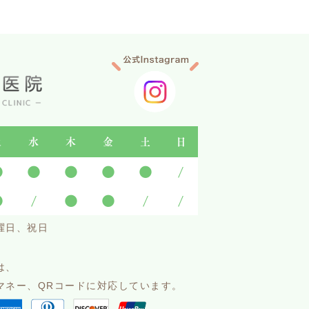
火
水
木
金
土
日
●
●
●
●
●
/
●
/
●
●
/
/
曜日、祝日
は、
マネー、QRコードに対応しています。