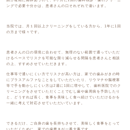
因が複雑に絡みあうので、3ヶ月に1回の歯科検診・歯のクリーニ
ングで必要十分かは、患者さんの口それぞれで違います。
当院では、月１回以上クリーニングをしている方から、1年に1回
の方まで様々です。
患者さんの口の環境に合わせて、無理のない範囲で通っていただ
けるペースでリスクを可能な限り減らせる間隔を患者さんと相談
の上、すすめさせていただきます。
仕事等で通いにくい方でリスクが高い方は、家での歯みがきの時
にプラスアルファなことをしていただいたり、リウマチや脳梗塞
等で手を動かしにくい方は2週に1回に増やして、歯科医院でのク
リーニングをさせていただくことでむし歯や歯周病を予防したり
と、どうすれば長く、食事を美味しく食べ続けていただけるかを
一緒に考えて対応させていただいています。
できるだけ、ご自身の歯を長持ちさせて、美味しく食事をとって
いただくために、家での歯磨きが一番大事です。