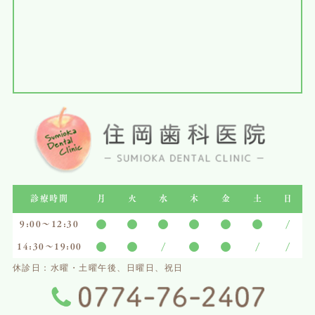
診療時間
月
火
水
木
金
土
日
●
●
●
●
●
●
/
9:00～12:30
●
●
/
●
●
/
/
14:30〜19:00
休診日：水曜・土曜午後、日曜日、祝日