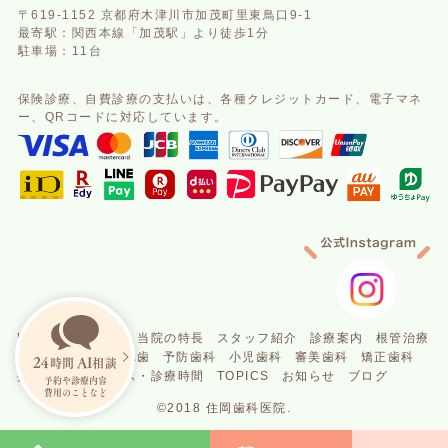
〒619-1152 京都府木津川市加茂町里東鳥口9-1
最寄駅：関西本線「加茂駅」より徒歩1分
駐車場：11台
保険診療、自費診療の支払いは、
各種クレジットカード、電子マネ
ー、QRコードに対応しています。
HOME
医院案内
当院の特長
スタッフ紹介
診療案内
根管治療
歯周病
義歯・入れ歯
予防歯科
小児歯科
審美歯科
矯正歯科
24
AI
時間
相談
採用情報
アクセス・診療時間
TOPICS
お知らせ
ブログ
予約や診療内容
費用のことなど
©2018 住岡歯科医院.