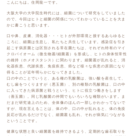
こんにちは。住岡龍一です。
大阪大学の大学院生時代には、細菌について研究をしていました
ので、今回はヒトと細菌の関係についてわかっていることを大ま
かに書こうと思います。
口や鼻、皮膚、消化器・・・ヒトが外部環境と接するあらゆると
ころに、細菌は生息し、私たちと共生しています。感染症を引き
起こす病原菌とは区別される常在菌たちは、それぞれ特有のマイ
クロバイオーム（微生物叢/細菌叢）を形成し、ヒトの身体恒常性
の維持（ホメオスタシス）に関わります。細菌叢が乱れると、消
化器疾患、代謝疾患、免疫疾患、癌など様々な疾患の原因になり
得ることが近年明らかになってきました。
口の中のことでいうと、ある種の乳酸菌は、強い酸を産生して、
むし歯をつくりますが（悪玉菌）、別の種類の乳酸菌は、口の中
に入ってきた病原菌と戦うという、ヒトに役立つ働きをします
（善玉菌）。同じ乳酸菌の仲間でもいろいろな種類がいます。ま
だまだ研究途上のため、全体像のほんの一部しかわかってないで
すが、現在言えることは、体の中、口の中が乱れると、体の免疫
反応が乱れるだけでなく、細菌叢も乱れ、それが病気につながる
ということです。
健康な状態と良い細菌叢を維持できるよう、定期的な歯石取りを