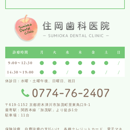
診療時間
月
火
水
木
金
土
日
●
●
●
●
●
●
/
9:00～12:30
●
●
/
●
●
/
/
14:30〜19:00
休診日：水曜・土曜午後、日曜日、祝日
〒619-1152 京都府木津川市加茂町里東鳥口9-1
最寄駅：関西本線「加茂駅」より徒歩1分
駐車場：11台
保険診療、自費診療の支払いは、
各種クレジットカード、電子マネ