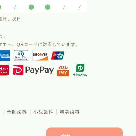
●
/
●
●
/
/
曜日、祝日
は、
マネー、QRコードに対応しています。
歯
予防歯科
小児歯科
審美歯科