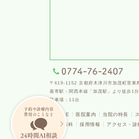
〒619-1152 京都府木津川市加茂町里東鳥
最寄駅：関西本線「加茂駅」より徒歩1
駐車場：11台
予約や診療内容
費用のことなど
HOME
医院案内
当院の特長
矯正歯科
採用情報
アクセス・診
24
時間
AI
相談