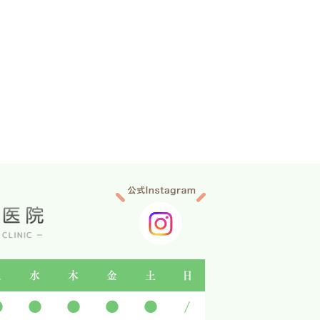
火
水
木
金
土
日
●
●
●
●
●
/