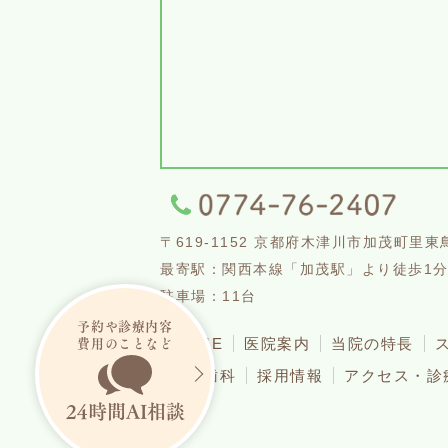
〒619-1152 京都府木津川市加茂町里東鳥
最寄駅：関西本線「加茂駅」より徒歩1
駐車場：11台
予約や診療内容
費用のことなど
HOME
医院案内
当院の特長
矯正歯科
採用情報
アクセス・診
24
時間
AI
相談