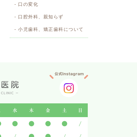
口の変化
口腔外科、親知らず
小児歯科、矯正歯科について
火
水
木
金
土
日
●
●
●
●
●
/
●
/
●
●
/
/